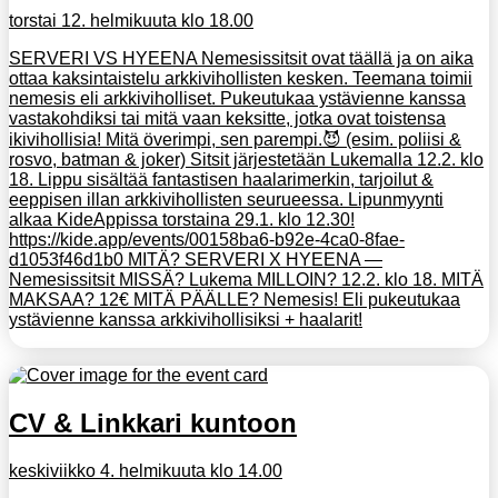
torstai 12. helmikuuta klo 18.00
SERVERI VS HYEENA Nemesissitsit ovat täällä ja on aika
ottaa kaksintaistelu arkkivihollisten kesken. Teemana toimii
nemesis eli arkkiviholliset. Pukeutukaa ystävienne kanssa
vastakohdiksi tai mitä vaan keksitte, jotka ovat toistensa
ikivihollisia! Mitä överimpi, sen parempi.😈 (esim. poliisi &
rosvo, batman & joker) Sitsit järjestetään Lukemalla 12.2. klo
18. Lippu sisältää fantastisen haalarimerkin, tarjoilut &
eeppisen illan arkkivihollisten seurueessa. Lipunmyynti
alkaa KideAppissa torstaina 29.1. klo 12.30!
https://kide.app/events/00158ba6-b92e-4ca0-8fae-
d1053f46d1b0 MITÄ? SERVERI X HYEENA —
Nemesissitsit MISSÄ? Lukema MILLOIN? 12.2. klo 18. MITÄ
MAKSAA? 12€ MITÄ PÄÄLLE? Nemesis! Eli pukeutukaa
ystävienne kanssa arkkivihollisiksi + haalarit!
CV & Linkkari kuntoon
keskiviikko 4. helmikuuta klo 14.00