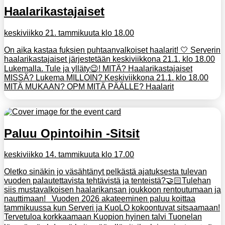
Haalarikastajaiset
keskiviikko 21. tammikuuta klo 18.00
On aika kastaa fuksien puhtaanvalkoiset haalarit! 🤍 Serverin
haalarikastajaiset järjestetään keskiviikkona 21.1. klo 18.00
Lukemalla. Tule ja ylläty😉! MITÄ? Haalarikastajaiset
MISSÄ? Lukema MILLOIN? Keskiviikkona 21.1. klo 18.00
MITÄ MUKAAN? OPM MITÄ PÄÄLLE? Haalarit
Paluu Opintoihin -Sitsit
keskiviikko 14. tammikuuta klo 17.00
Oletko sinäkin jo väsähtänyt pelkästä ajatuksesta tulevan
vuoden palautettavista tehtävistä ja tenteistä?🤝🏻Tulehan
siis mustavalkoisen haalarikansan joukkoon rentoutumaan ja
nauttimaan! Vuoden 2026 akateeminen paluu koittaa
tammikuussa kun Serveri ja KuoLO kokoontuvat sitsaamaan!
Tervetuloa korkkaamaan Kuopion hyinen talvi Tuonelan