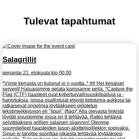
Tulevat tapahtumat
Salagrillit
perjantai 21. elokuuta klo 00.00
*Viime kerrasta on kulunut jo n vuotta..* ## Hei kesäiset
serverit! Haluaisimme pelata kanssanne peliä. *Capture the
Flag (CTF) haasteet ovat kyberturvallisuuskilpailuja ja -
harjoituksia, joissa osallistujat etsivät tietoturva-aukkoja tai
ratkaisevat ongelmia löytääkseen piilotetun
tekstimerkkijonon eli "lipun" (flag)* Alla olevasta linkistä
löydät sivustomme jossa on 8 tehtävää. Ratko tehtäviä
selvittääksesi grillien salaisen sijainnin! Olemme
suunnitelleet haasteiden tason aloittelijoillekkin sopivaksi.
Sinun ei tarvitse suorittaa jokaista tehtävää löytääksesi