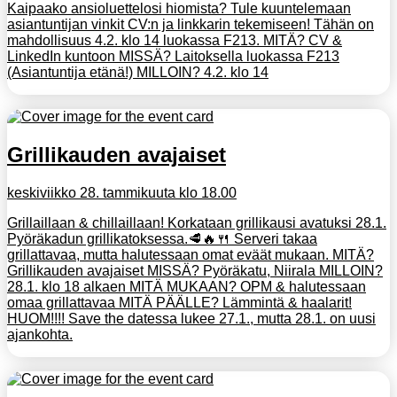
Kaipaako ansioluettelosi hiomista? Tule kuuntelemaan
asiantuntijan vinkit CV:n ja linkkarin tekemiseen! Tähän on
mahdollisuus 4.2. klo 14 luokassa F213. MITÄ? CV &
LinkedIn kuntoon MISSÄ? Laitoksella luokassa F213
(Asiantuntija etänä!) MILLOIN? 4.2. klo 14
Grillikauden avajaiset
keskiviikko 28. tammikuuta klo 18.00
Grillaillaan & chillaillaan! Korkataan grillikausi avatuksi 28.1.
Pyöräkadun grillikatoksessa.🥩🔥🍴 Serveri takaa
grillattavaa, mutta halutessaan omat eväät mukaan. MITÄ?
Grillikauden avajaiset MISSÄ? Pyöräkatu, Niirala MILLOIN?
28.1. klo 18 alkaen MITÄ MUKAAN? OPM & halutessaan
omaa grillattavaa MITÄ PÄÄLLE? Lämmintä & haalarit!
HUOM!!!! Save the datessa lukee 27.1., mutta 28.1. on uusi
ajankohta.