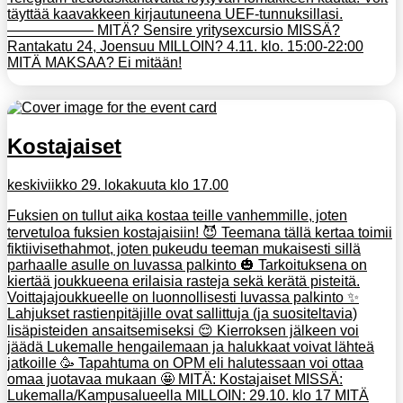
täyttää kaavakkeen kirjautuneena UEF-tunnuksillasi.
—————— MITÄ? Sensire yritysexcursio MISSÄ?
Rantakatu 24, Joensuu MILLOIN? 4.11. klo. 15:00-22:00
MITÄ MAKSAA? Ei mitään!
Kostajaiset
keskiviikko 29. lokakuuta klo 17.00
Fuksien on tullut aika kostaa teille vanhemmille, joten
tervetuloa fuksien kostajaisiin! 😈 Teemana tällä kertaa toimii
fiktiivisethahmot, joten pukeudu teeman mukaisesti sillä
parhaalle asulle on luvassa palkinto 🎃 Tarkoituksena on
kiertää joukkueena erilaisia rasteja sekä kerätä pisteitä.
Voittajajoukkueelle on luonnollisesti luvassa palkinto ✨
Lahjukset rastienpitäjille ovat sallittuja (ja suositeltavia)
lisäpisteiden ansaitsemiseksi 😌 Kierroksen jälkeen voi
jäädä Lukemalle hengailemaan ja halukkaat voivat lähteä
jatkoille 🥳 Tapahtuma on OPM eli halutessaan voi ottaa
omaa juotavaa mukaan 🤩 MITÄ: Kostajaiset MISSÄ:
Lukemalla/Kampusalueella MILLOIN: 29.10. klo 17 MITÄ