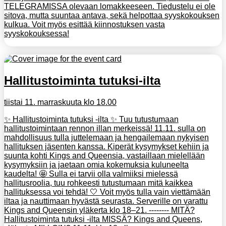
TELEGRAMISSA olevaan lomakkeeseen. Tiedustelu ei ole
sitova, mutta suuntaa antava, sekä helpottaa syyskokouksen
kulkua. Voit myös esittää kiinnostuksen vasta
syyskokouksessa!
Hallitustoiminta tutuksi-ilta
tiistai 11. marraskuuta klo 18.00
✨ Hallitustoiminta tutuksi -ilta ✨ Tuu tutustumaan
hallitustoimintaan rennon illan merkeissä! 11.11. sulla on
mahdollisuus tulla juttelemaan ja hengailemaan nykyisen
hallituksen jäsenten kanssa. Kiperät kysymykset kehiin ja
suunta kohti Kings and Queensia, vastaillaan mielellään
kysymyksiin ja jaetaan omia kokemuksia kuluneelta
kaudelta! 🤩 Sulla ei tarvii olla valmiiksi mielessä
hallitusroolia, tuu rohkeesti tutustumaan mitä kaikkea
hallituksessa voi tehdä! 🤍 Voit myös tulla vain viettämään
iltaa ja nauttimaan hyvästä seurasta. Serverille on varattu
Kings and Queensin yläkerta klo 18–21. -------- MITÄ?
Hallitustoiminta tutuksi -ilta MISSÄ? Kings and Queens,