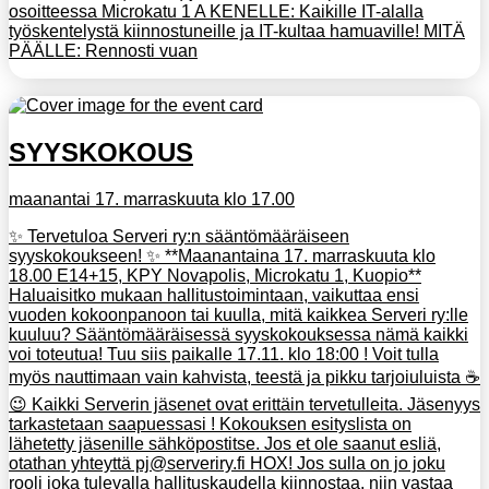
osoitteessa Microkatu 1 A KENELLE: Kaikille IT-alalla
työskentelystä kiinnostuneille ja IT-kultaa hamuaville! MITÄ
PÄÄLLE: Rennosti vuan
SYYSKOKOUS
maanantai 17. marraskuuta klo 17.00
✨ Tervetuloa Serveri ry:n sääntömääräiseen
syyskokoukseen! ✨ **Maanantaina 17. marraskuuta klo
18.00 E14+15, KPY Novapolis, Microkatu 1, Kuopio**
Haluaisitko mukaan hallitustoimintaan, vaikuttaa ensi
vuoden kokoonpanoon tai kuulla, mitä kaikkea Serveri ry:lle
kuuluu? Sääntömääräisessä syyskokouksessa nämä kaikki
voi toteutua! Tuu siis paikalle 17.11. klo 18:00 ! Voit tulla
myös nauttimaan vain kahvista, teestä ja pikku tarjoiuluista ☕️
😉 Kaikki Serverin jäsenet ovat erittäin tervetulleita. Jäsenyys
tarkastetaan saapuessasi ! Kokouksen esityslista on
lähetetty jäsenille sähköpostitse. Jos et ole saanut esliä,
otathan yhteyttä pj@serveriry.fi HOX! Jos sulla on jo joku
rooli joka tulevalla hallituskaudella kiinnostaa, niin vastaa