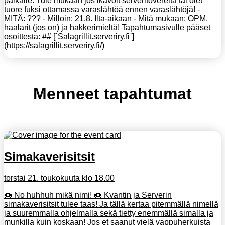
paikalle. Tule mukaan jos ikävöit serveritovereita tai olet
tuore fuksi ottamassa varaslähtöä ennen varaslähtöjä! -
MITÄ: ??? - Milloin: 21.8. Ilta-aikaan - Mitä mukaan: OPM,
haalarit (jos on) ja hakkerimieltä! Tapahtumasivulle pääset
osoittesta: ## [`Salagrillit.serveriry.fi`]
(https://salagrillit.serveriry.fi/)
Menneet tapahtumat
Simakaverisitsit
torstai 21. toukokuuta klo 18.00
🍩 No huhhuh mikä nimi! 🍩 Kvantin ja Serverin
simakaverisitsit tulee taas! Ja tällä kertaa pitemmällä nimellä
ja suuremmalla ohjelmalla sekä tietty enemmällä simalla ja
munkilla kuin koskaan! Jos et saanut vielä vappuherkuista