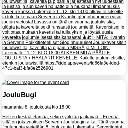
joulutwistillä, kaverilla ja piparilla järjestetään nyt uudestaan
ja just sä ja sun kaveri haluatte olla mukana! Ilmaannu siis
kaverin kanssa Lukemalle 11.12. klo 18.00 alkaville sitseille
ja tule kokemaan Serverin ja Kvantin glöginhuuruinen visio
joulun vietosta! Luvassa on tänäkin vuonna joulutwistiä,
glögiä ja kavereita sekä runsaasti joulumieltä! Kaverisitseille
voit ottaa mukaan kaverisi tai tulla yksin ja löytää uusia
kavereita joulumielisestä sitsikansasta! 🎄🎁✨ MITÄ: Kvantin
ja Serverin Poikkitieteelliset Glöginhuuruiset Joulukaverisitsit
joulutwistillä, kaverilla ja piparilla MISSÄ ja MILLOIN:
Lukemalle 11.12. KLO 18.00 ALKAEN MITÄ PÄÄLLE:
JOULUISTA + HAALARIT KENELLE: Kaikille joulumielisille,
etenkin joulutwistillä https://kide.app/events/fd66fa3e-fded-
47c1-baf3-bfa8e2526901
JouluBugi
maanantai 8. joulukuuta klo 18.00
Hetken kestää elämää, sekin synkkää ja ikävää... Ei enää,
sillä on jokavuotisen Serverin Joulubugin aika! Tänä vuonna
Joulubugia vietetään 8. joulukuuta Lukemalla. Serveritontut