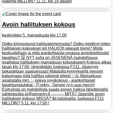
yläkerta MILLOIN? 11.11. klo 18 alkaen
Avoin hallituksen kokous
keskiviikko 5. marraskuuta klo 17.00
Ootko kiinnostunut hallitustoiminnasta? Ootko miettinyt miten
hallituksen kokoukset (eli HALKOt) oikeasti toimii? Mistä
keskustellaan ja mitä ajankohtaista omassa ainejärjetössäsi
tapahtuu? 🐭 NYT sulla on JÄSENENÄ mahdollisuus
osallistua hallituksen marraskuun kokoukseen! Kokous alkaa
tasan klo 17:00, järjestetään luokassa F211. Jäsenyys
tarkastetaan saapuessasi! Matalalla kynnyksellä messiin
katsomaan mitä hallitus oikeesti tekee! ✨🥳 Marraskuun
asialistalla mm. : - tuleva syyskokous - ajankohtaiset
tapahtumajutskat - IT-rekry - Serveri ry:n uusi merch!
Esityslista on mahdollista saada ennen halkoa lähettämällä
sähköpostia pj@serveriry.fi ---------- MITÄ? Jäsenille avoin
hallituksen kokous MISSÄ? tkt-laitoksella, luokassa F211
MILLOIN? 5.11. klo 17:00 !