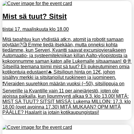
Mist sä tuut? Sitsit
tiistai 17. maaliskuuta klo 18.00
Mitä tapahtuu kun yhdistää atk:n, atomit ja robotit samaan
pöytään?🧐 Emme tiedä itsekään, mutta onneksi kohta
tiedämme, kun Serveri, Kvantti saavat excursiovieraikseen
Automaatio- ja systeemitekniikan killan Aalto-yliopistosta ja
kokoonnumme saman katon alle Lukemalle sitsaamaan! ⚙️🥂
Sitseillä teemana toimii mist sä tuut? Eli pukeutuminen omia
kotikontuja edustaen!🔥 Sitsilipun hinta on 12€, johon
sisältyy merkki ja sitsitarjoilut ruokineen ja juomineen.
❗️Vieraiden suurehkon määrän vuoksi (~50), sitsilippuja on
Serverille ja Kvantille vain 11 per ainejärjestö, joten ole
ajoissa paikalla, kun lipunmyynti alkaa 9.3. klo 13.00! MITÄ:
MIST SÄ TUUT? SITSIT MISSÄ: Lukema MILLOIN: 17.3. klo
18.00 (ovet avoinna 17.30) MITÄ MUKAAN? OPM MITÄ
PÄÄLLE? Haalarit ja jotain kotikaupungistasi!