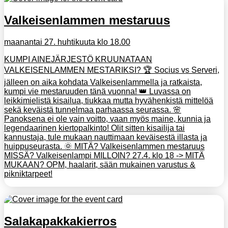
Valkeisenlammen mestaruus
maanantai 27. huhtikuuta klo 18.00
KUMPI AINEJÄRJESTÖ KRUUNATAAN
VALKEISENLAMMEN MESTARIKSI? 🏆 Socius vs Serveri,
jälleen on aika kohdata Valkeisenlammella ja ratkaista,
kumpi vie mestaruuden tänä vuonna! 👑 Luvassa on
leikkimielistä kisailua, tiukkaa mutta hyvähenkistä mittelöä
sekä keväistä tunnelmaa parhaassa seurassa. 🌸
Panoksena ei ole vain voitto, vaan myös maine, kunnia ja
legendaarinen kiertopalkinto! Olit sitten kisailija tai
kannustaja, tule mukaan nauttimaan keväisestä illasta ja
huippuseurasta. 🌞 MITÄ? Valkeisenlammen mestaruus
MISSÄ? Valkeisenlampi MILLOIN? 27.4. klo 18 -> MITÄ
MUKAAN? OPM, haalarit, sään mukainen varustus &
pikniktarpeet!
Salakapakkakierros