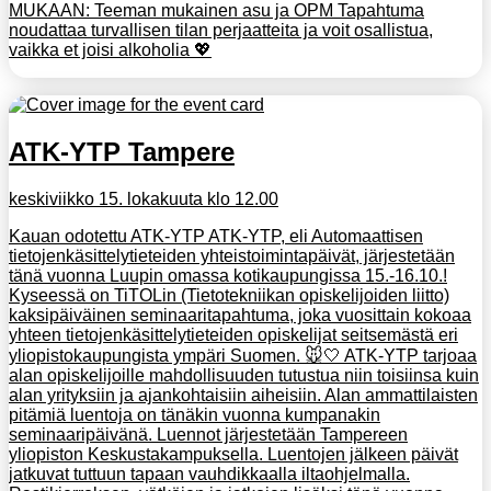
MUKAAN: Teeman mukainen asu ja OPM Tapahtuma
noudattaa turvallisen tilan perjaatteita ja voit osallistua,
vaikka et joisi alkoholia 💖
ATK-YTP Tampere
keskiviikko 15. lokakuuta klo 12.00
Kauan odotettu ATK-YTP ATK-YTP, eli Automaattisen
tietojenkäsittelytieteiden yhteistoimintapäivät, järjestetään
tänä vuonna Luupin omassa kotikaupungissa 15.-16.10.!
Kyseessä on TiTOLin (Tietotekniikan opiskelijoiden liitto)
kaksipäiväinen seminaaritapahtuma, joka vuosittain kokoaa
yhteen tietojenkäsittelytieteiden opiskelijat seitsemästä eri
yliopistokaupungista ympäri Suomen. 🐭🤍 ATK-YTP tarjoaa
alan opiskelijoille mahdollisuuden tutustua niin toisiinsa kuin
alan yrityksiin ja ajankohtaisiin aiheisiin. Alan ammattilaisten
pitämiä luentoja on tänäkin vuonna kumpanakin
seminaaripäivänä. Luennot järjestetään Tampereen
yliopiston Keskustakampuksella. Luentojen jälkeen päivät
jatkuvat tuttuun tapaan vauhdikkaalla iltaohjelmalla.