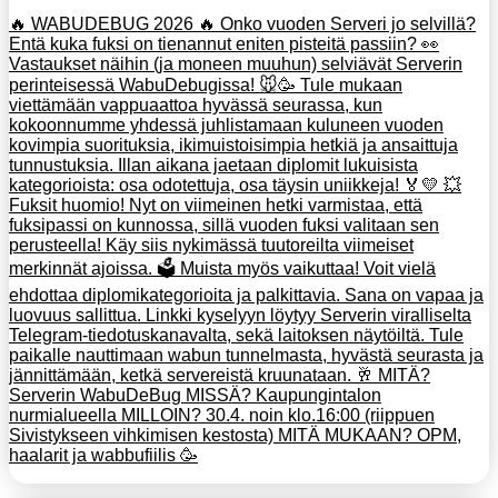
🔥 WABUDEBUG 2026 🔥 Onko vuoden Serveri jo selvillä?
Entä kuka fuksi on tienannut eniten pisteitä passiin? 👀
Vastaukset näihin (ja moneen muuhun) selviävät Serverin
perinteisessä WabuDebugissa! 🐭🥳 Tule mukaan
viettämään vappuaattoa hyvässä seurassa, kun
kokoonnumme yhdessä juhlistamaan kuluneen vuoden
kovimpia suorituksia, ikimuistoisimpia hetkiä ja ansaittuja
tunnustuksia. Illan aikana jaetaan diplomit lukuisista
kategorioista: osa odotettuja, osa täysin uniikkeja! 🏅💛 💥
Fuksit huomio! Nyt on viimeinen hetki varmistaa, että
fuksipassi on kunnossa, sillä vuoden fuksi valitaan sen
perusteella! Käy siis nykimässä tuutoreilta viimeiset
merkinnät ajoissa. 🗳️ Muista myös vaikuttaa! Voit vielä
ehdottaa diplomikategorioita ja palkittavia. Sana on vapaa ja
luovuus sallittua. Linkki kyselyyn löytyy Serverin viralliselta
Telegram-tiedotuskanavalta, sekä laitoksen näytöiltä. Tule
paikalle nauttimaan wabun tunnelmasta, hyvästä seurasta ja
jännittämään, ketkä servereistä kruunataan. 🥂 MITÄ?
Serverin WabuDeBug MISSÄ? Kaupungintalon
nurmialueella MILLOIN? 30.4. noin klo.16:00 (riippuen
Sivistykseen vihkimisen kestosta) MITÄ MUKAAN? OPM,
haalarit ja wabbufiilis 🥳