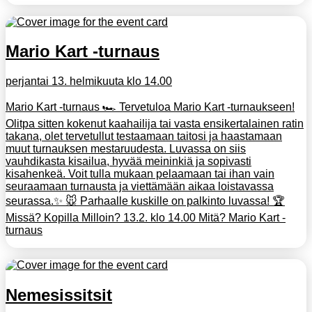
Mario Kart -turnaus
perjantai 13. helmikuuta klo 14.00
Mario Kart -turnaus 🏎️ Tervetuloa Mario Kart -turnaukseen!
Olitpa sitten kokenut kaahailija tai vasta ensikertalainen ratin
takana, olet tervetullut testaamaan taitosi ja haastamaan
muut turnauksen mestaruudesta. Luvassa on siis
vauhdikasta kisailua, hyvää meininkiä ja sopivasti
kisahenkeä. Voit tulla mukaan pelaamaan tai ihan vain
seuraamaan turnausta ja viettämään aikaa loistavassa
seurassa.✨ 🐭 Parhaalle kuskille on palkinto luvassa! 🏆
Missä? Kopilla Milloin? 13.2. klo 14.00 Mitä? Mario Kart -
turnaus
Nemesissitsit