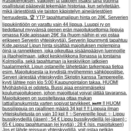
Rastikierroksen, vätköjen ja jatkojen lisäksi tänä vuonna
osallistujat pääsevät tekemään historiaa, kun selvitetään,
mikä järjestöistä vie taiston käpistelyn ainejärjestöjen
herruudesta. 🏆 YTP tapahtumalipun hinta on 28€. Serverien
lippukiintiöön on varattu vain 44 lippua, Luuppi ry on
tiedottanut myyvänsä pienen erän majoituksettomia lippuja
omassa Kide.apissaan 26€ :lla (huom näihin ei voi ostaa
erikseen Serverin yhteiskyytiä). Serverin lipunmynti tapahtuu
Kide.apissa! Lipun hinta sisältää majoituksen molempina
öinä ja rannekkeen, joka oikeuttaa sisäänpääsyn luennoille
ja iltaohjelmaan, jatkot keskiviikkona Ilonassa ja torstaina
Kolmioilla, sekä tapahtuman ja keskiviikon jatkojen
haalarimerkit. Lipun ostaneille lähetetään tarkempaa tietoa
esim. Majoituksesta ja kyydistä myöhemmin sähköpostitse.
Serveri järjestää yhteiskyydin Skriptin kanssa Tampereelle,
kyyti lähtee noin klo 5:00 Kaupungintalon takaa. HUOM!
Myöhästyjiä ei odoteta. Bussi ajaa ensimmäiseksi
koulumajoitukseen, johon majoittujat voivat jättää tavaransa.
Majoitukseen on suositeltavaa ottaa mukan
lattiallanukumista varten sopivat tarvikkeet. 🛌💤 ‼️ HUOM
bussilippuja on rajallinen määrä 34 kpl ‼️ ‼️ Lippuja ilman
yhteiskuljetusta on vain 10 kpl ‼️ ✨Servereille liput: ✨ Lippu
bussikyydeillä (jäsen) : 54 € Lippu bussikyydeillä (ei-jäsen) :
65 € Lippu tapahtumaan (ei kyytiä) : 28 € (sis. majoituksen)
Jos et lähde reissuun yhteiskyydillä, voit ostaa pelkän