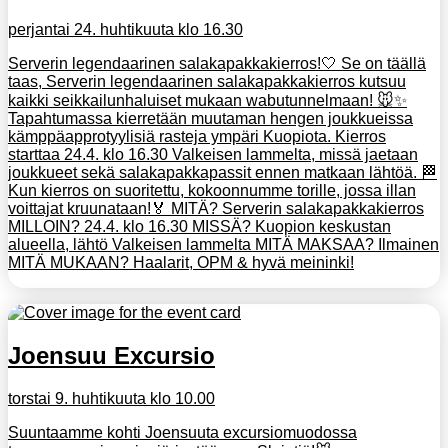
perjantai 24. huhtikuuta klo 16.30
Serverin legendaarinen salakapakkakierros!🤍 Se on täällä
taas, Serverin legendaarinen salakapakkakierros kutsuu
kaikki seikkailunhaluiset mukaan wabutunnelmaan! 🐭✨
Tapahtumassa kierretään muutaman hengen joukkueissa
kämppäapprotyylisiä rasteja ympäri Kuopiota. Kierros
starttaa 24.4. klo 16.30 Valkeisen lammelta, missä jaetaan
joukkueet sekä salakapakkapassit ennen matkaan lähtöä. 🏁
Kun kierros on suoritettu, kokoonnumme torille, jossa illan
voittajat kruunataan!🏅 MITÄ? Serverin salakapakkakierros
MILLOIN? 24.4. klo 16.30 MISSÄ? Kuopion keskustan
alueella, lähtö Valkeisen lammelta MITÄ MAKSAA? Ilmainen
MITÄ MUKAAN? Haalarit, OPM & hyvä meininki!
Joensuu Excursio
torstai 9. huhtikuuta klo 10.00
Suuntaamme kohti Joensuuta excursiomuodossa