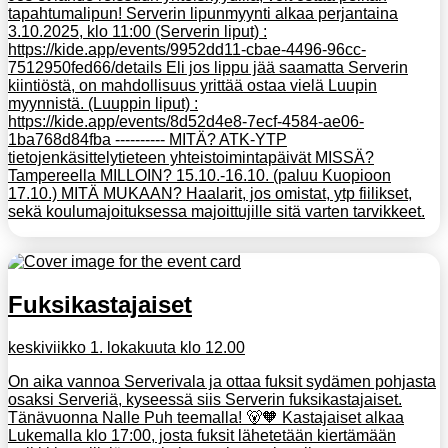
tapahtumalipun! Serverin lipunmyynti alkaa perjantaina
3.10.2025, klo 11:00 (Serverin liput) :
https://kide.app/events/9952dd11-cbae-4496-96cc-
7512950fed66/details Eli jos lippu jää saamatta Serverin
kiintiöstä, on mahdollisuus yrittää ostaa vielä Luupin
myynnistä. (Luuppin liput) :
https://kide.app/events/8d52d4e8-7ecf-4584-ae06-
1ba768d84fba ---------- MITÄ? ATK-YTP
tietojenkäsittelytieteen yhteistoimintapäivät MISSÄ?
Tampereella MILLOIN? 15.10.-16.10. (paluu Kuopioon
17.10.) MITÄ MUKAAN? Haalarit, jos omistat, ytp fiilikset,
sekä koulumajoituksessa majoittujille sitä varten tarvikkeet.
Fuksikastajaiset
keskiviikko 1. lokakuuta klo 12.00
On aika vannoa Serverivala ja ottaa fuksit sydämen pohjasta
osaksi Serveriä, kyseessä siis Serverin fuksikastajaiset.
Tänävuonna Nalle Puh teemalla! 🐻🧡 Kastajaiset alkaa
Lukemalla klo 17:00, josta fuksit lähetetään kiertämään