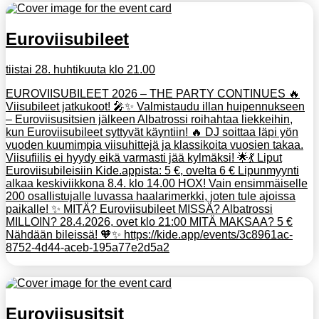
Euroviisubileet
tiistai 28. huhtikuuta klo 21.00
EUROVIISUBILEET 2026 – THE PARTY CONTINUES 🔥
Viisubileet jatkukoot! 🎤✨ Valmistaudu illan huipennukseen
– Euroviisusitsien jälkeen Albatrossi roihahtaa liekkeihin,
kun Euroviisubileet syttyvät käyntiin! 🔥 DJ soittaa läpi yön
vuoden kuumimpia viisuhittejä ja klassikoita vuosien takaa.
Viisufiilis ei hyydy eikä varmasti jää kylmäksi! 🌟💃 Liput
Euroviisubileisiin Kide.appista: 5 €, ovelta 6 € Lipunmyynti
alkaa keskiviikkona 8.4. klo 14.00 HOX! Vain ensimmäiselle
200 osallistujalle luvassa haalarimerkki, joten tule ajoissa
paikalle! ✨ MITÄ? Euroviisubileet MISSÄ? Albatrossi
MILLOIN? 28.4.2026, ovet klo 21:00 MITÄ MAKSAA? 5 €
Nähdään bileissä! 🧡✨ https://kide.app/events/3c8961ac-
8752-4d44-aceb-195a77e2d5a2
Euroviisusitsit