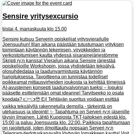
Sensire yritysexcursio
tiistai 4. marraskuuta klo 15.00
Sensire kutsuu Serverin opiskelijat yritysvierailulle
Joensuuhun! Illan aikana päästään tutustumaan yrityksen
toimintaan käytännön tekemisen, virvokkeiden ja
verkostoitumisen kautta yhdessä sisarainejärjestömme
Skripti ry:n kanssa! Vierailun aikana Sensire järjestää
opiskelijoille Workshopin, jossa yhdistetään tekoälyä,
olosuhdedataa ja laadunvarmistusta käytännön
harjoituksessa. Tavoitteena on tunnistaa todelliset
poikkeamat mittausvirheiden joukosta ja kehittää tiimeissä
AI-avusteinen konsepti laadunvalvonnan tueksi – lopuksi
pääsette esittelemään omat ideanne! Tarvitseeko jo osata
koodata? 👉👈🥹 Ei! Tehtävän suoritus voidaan esittää
vaikka tekoälyllä rakennetulla demolla - tärkeintä on
uteliaisuus ja ideointi! ✨ Tapahtuma on Serveri ry:n jäsenille
täysin ilmainen. Lähtö Kuopiosta TKT-laitoksen edestä klo.
15:00 ja paluu Joensuusta klo. 22:00. Paikkoja tapahtumaan
on rajoitetusti, joten ilmoittaudu nopsaan Serveri ry:n
Telegram-tiedotuskanavalta löytyvän lomakkeen kautta! Voit