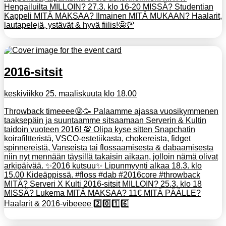
Hengailuilta MILLOIN? 27.3. klo 16-20 MISSÄ? Studentian
Kappeli MITÄ MAKSAA? Ilmainen MITÄ MUKAAN? Haalarit,
lautapelejä, ystävät & hyvä fiilis!🤩💯
2016-sitsit
keskiviikko 25. maaliskuuta klo 18.00
Throwback timeeee😜🥳 Palaamme ajassa vuosikymmenen
taaksepäin ja suuntaamme sitsaamaan Serverin & Kultin
taidoin vuoteen 2016! 💯 Olipa kyse sitten Snapchatin
koirafiltteristä, VSCO-estetiikasta, chokereista, fidget
spinnereistä, Vanseista tai flossaamisesta & dabaamisesta
niin nyt mennään täysillä takaisin aikaan, jolloin nämä olivat
arkipäivää. ✨2016 kutsuu✨ Lipunmyynti alkaa 18.3. klo
15.00 Kideäppissä. #floss #dab #2016core #throwback
MITÄ? Serveri X Kulti 2016-sitsit MILLOIN? 25.3. klo 18
MISSÄ? Lukema MITÄ MAKSAA? 11€ MITÄ PÄÄLLE?
Haalarit & 2016-vibeeee 2️⃣0️⃣1️⃣6️⃣