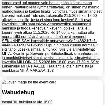
tarpeeksesi, tai muuten vain haluat päästä sitsaamaan
ennen Päättäribileitä (ymmärrettävää), on siihen nyt mainio
mahdollisuus ja kaiken lisäksi voit ottaa myös simanjanoiset
kaverisi mukaan! Tule siis Lukemalle 21.5.2026 klo 18.00
alkaville sitseille, josta ei sima lopu kesken! Sitsit ovat
kaverisitsit, siis saat toivoa vierustoveriksi haluamaasi
henkilöä ja tuoda kenet vain kaverin, opiskelija tai ei!
Lipunmyynti alkaa 11.5.2026 klo 14.00 ja kannattaa olla
nopea sillä edeltävinä vuosina nämä ovat menneet
SEKUNNEISSA! https://kide.app/events/9d2b4682-b7b3-
4a4a-9403-5f1741950553 Lipun hintaan kuuluu normaalit
sitsitarjoilut sekä simaa ja munkki. Siis vielä tiivistettynä:
MITÄ: Kvantin ja Serverin poikkitieteelliset, simanhuuruiset
ja munkintäyteiset simakaverisitsit munkilla, simatwistillä ja
kaverilla MILLOIN: 21.5.2026 klo 18.00, ovet 17.30 MISSÄ:
Lukemalla! MITÄ PÄÄLLE: Haalarit ja jotain simaista ja
munkkista MITÄ MAKSAA: 13€
Wabudebug
torstai 30. huhtikuuta klo 16.00