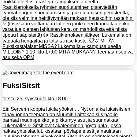
poikkitieteellisiä rasteja kampuksen alueella.
Rastikierroksella ryhmien suoriutuminen pisteytetään
ryhmähengen, suoriutumisen ja pukeutumisen perusteella,
ole siis valmiina heittäytymään mukaan hauskoihin rasteihin.
✨ (tosissaan voittamaan tulleen joukkueen kannattaa ehkö
varautua pienten lahjusten kera, on mahdollista että niistä
tippuu lisäpisteitä) 😉 Rastikierroksen jälkeen Lukemalla on
vapaata hengailua ja tottakai itse kaste. 🐭🤍 MITÄ?
Fuksikastajaiset MISSÄ? Lukemalla & kampusalueella
MILLOIN? 1.10. klo 17:00 MITÄ MUKAAN? Teemaan sopiva
asu sekä OPM
FuksiSitsit
torstai 25. syyskuuta klo 18.00
Eiii Serverin koppia lukita yööksi…. Nyt on aika fuksisitsien,
tänävuonna teemana on Muumit! Laittakaa siis päälle
parhaat muumipeikko ja pikkumyy asut ja suunnatkaa
Lukemalle! ✨ Sitsit ovat akateeminen pöytäjuhla, jossa
raikaa yhteislaulut, kisataan pöytäpeleissä ja nautitaan
laulujen tahdissa virvokkeita! Sitseillä on perinteisesti pientä