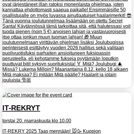
ovat järjestäneet illan ratoksi monenlaista ohjelmaa, joten
kannattaa ehdottomasti saapua paikalle! Ensimmäisille 50
osallistujalle on myös luvassa ainutlaatuiset haalarimerkit! 😎
Tänä vuonna joulutunnelmaa lisäämään on otettu Secret
Santa! Käytännössä tämä tarkoittaa sitä, että halutessasi voit
tuoda pienen (noin 5 €) arvoisen lahjan ja vastavuoroisesti
itse ottaa jonkun muun tuoman lahjan! 🎁 Muun
joulutunnelmaan virittävän ohjelman lisäksi Joulubugissa
perinteisesti esittäytyy vuoden 2026 hallitus sekä valitaan
puolivuotisfuksi parhaiten ansioituneen fuksipassin
perusteella, eli kehotamme fukseja pyytämään loputkin
puuttuvat bitit syksyn suorituksista! 🏅 Mitä? Joulubugi 🎄
Missä? Lukema Milloin? Maanantaina 8.12. kello 18 alkaen
Mitä maksaa? Ei mitään Mitä päälle? Haalarit ja jotain
jouluista 🎅🏼
IT-REKRYT
torstai 20. marraskuuta klo 10.00
IT-REKRY 2025 Taas mennään! 🐭🥳 Kuopion