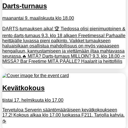
Darts-turnaus
maanantai 9. maaliskuuta klo 18.00
DARTS-turnauksen aika! 🏆 Tiedossa olisi pienimuotoinen &
rento darts-turnaus 9.3. klo 18 alkaen Freetimessa! Parhaalle
heittäjälle luvassa pieni palkinto. Vaikket turnaukseen
haluaisikaan osallistua mahdollisuus on myös vapaaseen
hengailuun, kannustamiseen ja viettämään iltaa mahtavassa
seurassa.🔥 MITÄ? Darts-turnaus MILLOIN? 9.3. klo 18.00 ->
MISSÄ? Bar Freetime MITÄ PÄÄLLE? Haalarit ja heittofiilis
Kevätkokous
tiistai 17. helmikuuta klo 17.00
Tervetuloa Serverin sääntömääräiseen kevätkokoukseen
17.2! Kokous alkaa klo 17.00 luokassa F211. Tarjolla kahvia.
☕