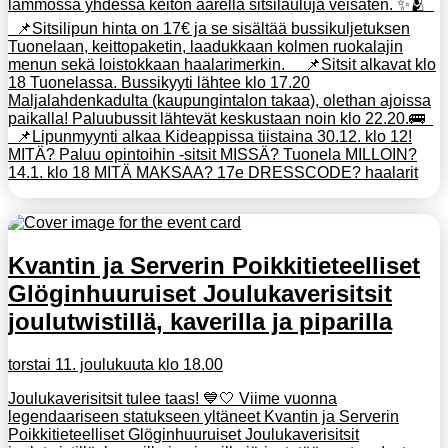
lämmössä yhdessä keiton äärellä sitsilauluja veisaten. ✨️🫂
📌Sitsilipun hinta on 17€ ja se sisältää bussikuljetuksen
Tuonelaan, keittopaketin, laadukkaan kolmen ruokalajin
menun sekä loistokkaan haalarimerkin. 📌Sitsit alkavat klo
18 Tuonelassa. Bussikyyti lähtee klo 17.20
Maljalahdenkadulta (kaupungintalon takaa), olethan ajoissa
paikalla! Paluubussit lähtevät keskustaan noin klo 22.20.🚌
📌Lipunmyynti alkaa Kideappissa tiistaina 30.12. klo 12!
MITÄ? Paluu opintoihin -sitsit MISSÄ? Tuonela MILLOIN?
14.1. klo 18 MITÄ MAKSAA? 17e DRESSCODE? haalarit
Kvantin ja Serverin Poikkitieteelliset
Glöginhuuruiset Joulukaverisitsit
joulutwistillä, kaverilla ja piparilla
torstai 11. joulukuuta klo 18.00
Joulukaverisitsit tulee taas! 💙🤍 Viime vuonna
legendaariseen statukseen yltäneet Kvantin ja Serverin
Poikkitieteelliset Glöginhuuruiset Joulukaverisitsit