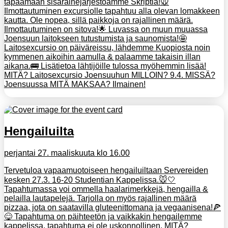
tapaamaan sisarainejärjestöämme Skriptiä!🐭
Ilmottautuminen excursiolle tapahtuu alla olevan lomakkeen
kautta. Ole nopea, sillä paikkoja on rajallinen määrä.
Ilmottautuminen on sitova!🌟 Luvassa on muun muuassa
Joensuun laitokseen tutustumista ja saunomista!🤩
Laitosexcursio on päiväreissu, lähdemme Kuopiosta noin
kymmenen aikoihin aamulla & palaamme takaisin illan
aikana.🚌 Lisätietoa lähtijöille tulossa myöhemmin lisää!
MITÄ? Laitosexcursio Joensuuhun MILLOIN? 9.4. MISSÄ?
Joensuussa MITÄ MAKSAA? Ilmainen!
Hengailuilta
perjantai 27. maaliskuuta klo 16.00
Tervetuloa vapaamuotoiseen hengailuiltaan Servereiden
kesken 27.3. 16-20 Studentian Kappelissa.🐭🤍
Tapahtumassa voi ommella haalarimerkkejä, hengailla &
pelailla lautapelejä. Tarjolla on myös rajallinen määrä
pizzaa, jota on saatavilla gluteenittomana ja vegaanisena!🍕
😋 Tapahtuma on päihteetön ja vaikkakin hengailemme
kappelissa, tapahtuma ei ole uskonnollinen. MITÄ?