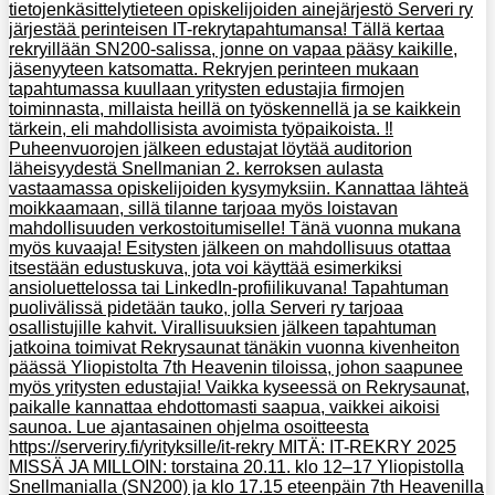
tietojenkäsittelytieteen opiskelijoiden ainejärjestö Serveri ry
järjestää perinteisen IT-rekrytapahtumansa! Tällä kertaa
rekryillään SN200-salissa, jonne on vapaa pääsy kaikille,
jäsenyyteen katsomatta. Rekryjen perinteen mukaan
tapahtumassa kuullaan yritysten edustajia firmojen
toiminnasta, millaista heillä on työskennellä ja se kaikkein
tärkein, eli mahdollisista avoimista työpaikoista. ‼️
Puheenvuorojen jälkeen edustajat löytää auditorion
läheisyydestä Snellmanian 2. kerroksen aulasta
vastaamassa opiskelijoiden kysymyksiin. Kannattaa lähteä
moikkaamaan, sillä tilanne tarjoaa myös loistavan
mahdollisuuden verkostoitumiselle! Tänä vuonna mukana
myös kuvaaja! Esitysten jälkeen on mahdollisuus otattaa
itsestään edustuskuva, jota voi käyttää esimerkiksi
ansioluettelossa tai LinkedIn-profiilikuvana! Tapahtuman
puolivälissä pidetään tauko, jolla Serveri ry tarjoaa
osallistujille kahvit. Virallisuuksien jälkeen tapahtuman
jatkoina toimivat Rekrysaunat tänäkin vuonna kivenheiton
päässä Yliopistolta 7th Heavenin tiloissa, johon saapunee
myös yritysten edustajia! Vaikka kyseessä on Rekrysaunat,
paikalle kannattaa ehdottomasti saapua, vaikkei aikoisi
saunoa. Lue ajantasainen ohjelma osoitteesta
https://serveriry.fi/yrityksille/it-rekry MITÄ: IT-REKRY 2025
MISSÄ JA MILLOIN: torstaina 20.11. klo 12–17 Yliopistolla
Snellmanialla (SN200) ja klo 17.15 eteenpäin 7th Heavenilla