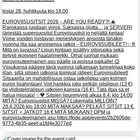
tiistai 28. huhtikuuta klo 18.00
EUROVIISUSITSIT 2026 – ARE YOU READY?! 🔥
Ranskassa juodaan viiniä, Saksassa olutta… ja SERVERI
järjestää supersuositut Euroviisusitsit jo neljättä kertaa!
Viime vuoden loistavan menestyksen ansiosta tänäkin
vuonna ilta saa arvoisensa jatkot – EUROVIISUBILEET!✨🥂
Mitä on luvassa? Lipun hintaan sisältyy sitsiruoka sekä
tietysti ikoninen haalarimerkki. Omat juomat mukaan,
euroviisuteemainen asu päälle ja ajoissa paikalle! 😉
Viisukansa pääsee tänä vuonna jatkamaan tunnelmaa koko
illan, sillä sitsien jatkoina toimivat jälleen Euroviisubileet!
Sitsaajilla on mahdollisuus ostaa jatkolippu vain kolmen
euron lisähintaan! Voit hankkia joko pelkän sitsilipun (13 €)
tai yhdistelmälipun jatkojen kanssa (16 €). Tätä iltaa sä et
halua missata! ✨🧡 Sitsien lipunmyynti alkaa 8.4. klo 14:00
MITÄ? Euroviisusitsit MISSÄ? Lukemalla MILLOIN?
28.4.2026 klo 18:00 MITÄ MAKSAA? PELKÄT SITSIT 13 €,
SITSIT + JATKOT 16 € MITÄ MUKAAN? OPM ja
euroviisuteemainen asu https://kide.app/events/2b2606de-
9773-4b35-aeef-a1fd4e3077ed