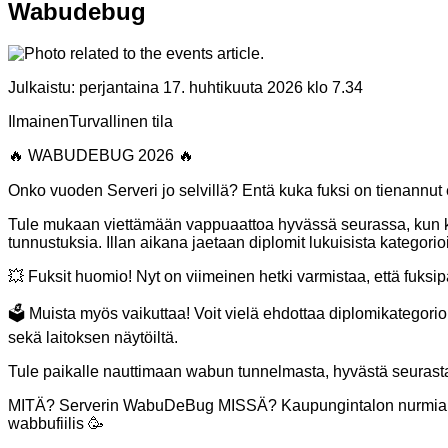
Wabudebug
Julkaistu:
perjantaina 17. huhtikuuta 2026 klo 7.34
Ilmainen
Turvallinen tila
🔥 WABUDEBUG 2026 🔥
Onko vuoden Serveri jo selvillä? Entä kuka fuksi on tienannu
Tule mukaan viettämään vappuaattoa hyvässä seurassa, kun k
tunnustuksia. Illan aikana jaetaan diplomit lukuisista kategorio
💥 Fuksit huomio! Nyt on viimeinen hetki varmistaa, että fuksip
🗳️ Muista myös vaikuttaa! Voit vielä ehdottaa diplomikategorioi
sekä laitoksen näytöiltä.
Tule paikalle nauttimaan wabun tunnelmasta, hyvästä seurasta
MITÄ? Serverin WabuDeBug MISSÄ? Kaupungintalon nurmialuee
wabbufiilis 🥳