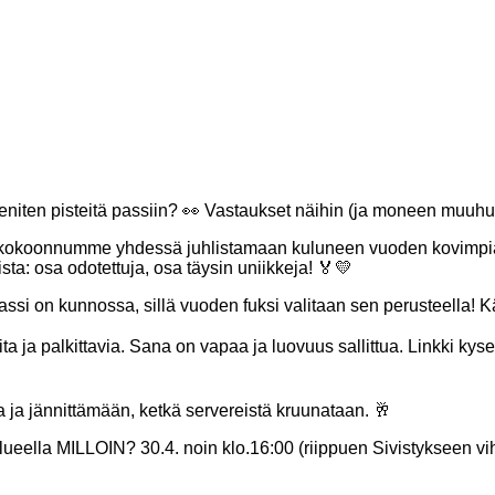
t eniten pisteitä passiin? 👀 Vastaukset näihin (ja moneen muu
okoonnumme yhdessä juhlistamaan kuluneen vuoden kovimpia suo
ista: osa odotettuja, osa täysin uniikkeja! 🏅💛
assi on kunnossa, sillä vuoden fuksi valitaan sen perusteella! K
ta ja palkittavia. Sana on vapaa ja luovuus sallittua. Linkki kys
 ja jännittämään, ketkä servereistä kruunataan. 🥂
lla MILLOIN? 30.4. noin klo.16:00 (riippuen Sivistykseen v