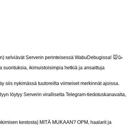
hun) selviävät Serverin perinteisessä WabuDebugissa! 🐭🥳
rituksia, ikimuistoisimpia hetkiä ja ansaittuja
äy siis nykimässä tuutoreilta viimeiset merkinnät ajoissa.
elyyn löytyy Serverin viralliselta Telegram-tiedotuskanavalta,
ihkimisen kestosta) MITÄ MUKAAN? OPM, haalarit ja