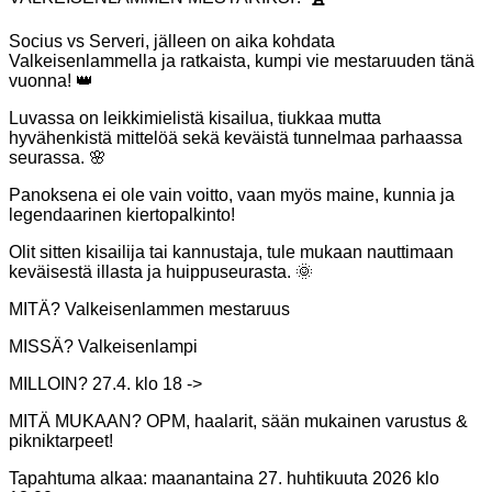
Socius vs Serveri, jälleen on aika kohdata
Valkeisenlammella ja ratkaista, kumpi vie mestaruuden tänä
vuonna! 👑
Luvassa on leikkimielistä kisailua, tiukkaa mutta
hyvähenkistä mittelöä sekä keväistä tunnelmaa parhaassa
seurassa. 🌸
Panoksena ei ole vain voitto, vaan myös maine, kunnia ja
legendaarinen kiertopalkinto!
Olit sitten kisailija tai kannustaja, tule mukaan nauttimaan
keväisestä illasta ja huippuseurasta. 🌞
MITÄ? Valkeisenlammen mestaruus
MISSÄ? Valkeisenlampi
MILLOIN? 27.4. klo 18 ->
MITÄ MUKAAN? OPM, haalarit, sään mukainen varustus &
pikniktarpeet!
Tapahtuma alkaa:
maanantaina 27. huhtikuuta 2026 klo