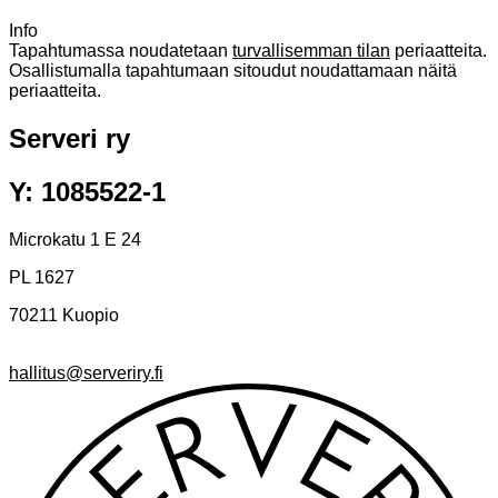
Info
Tapahtumassa noudatetaan
turvallisemman tilan
periaatteita.
Osallistumalla tapahtumaan sitoudut noudattamaan näitä
periaatteita.
Serveri ry
Y: 1085522-1
Microkatu 1 E 24
PL 1627
70211 Kuopio
hallitus@serveriry.fi