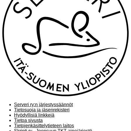
Serveri ry:n järjestyssäännöt
Tietosuoja ja jäsenrekisteri
Hyödyllisiä linkkejä
Tietoa sivusta
Tietojenkäsittelytieteen laitos
Skripti ry - Joensuun TKT-ainejärjestö