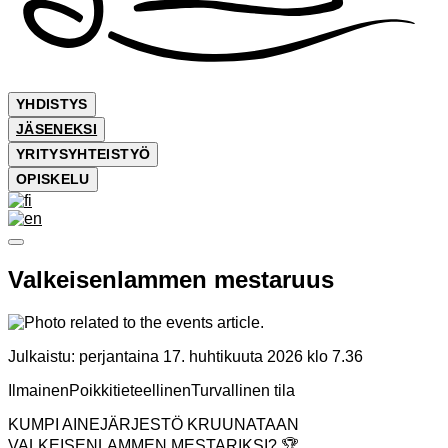
YHDISTYS
JÄSENEKSI
YRITYSYHTEISTYÖ
OPISKELU
Valkeisenlammen mestaruus
Julkaistu:
perjantaina 17. huhtikuuta 2026 klo 7.36
Ilmainen
Poikkitieteellinen
Turvallinen tila
KUMPI AINEJÄRJESTÖ KRUUNATAAN
VALKEISENLAMMEN MESTARIKSI? 🏆