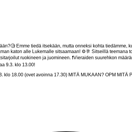
ytään?🧐 Emme tiedä itsekään, mutta onneksi kohta tiedämme, ku
man katon alle Lukemalle sitsaamaan! ⚙️🥂 Sitseillä teemana to
tsitarjoilut ruokineen ja juomineen. ❗️Vieraiden suurehkon määrän 
aa 9.3. klo 13.00!
klo 18.00 (ovet avoinna 17.30) MITÄ MUKAAN? OPM MITÄ PÄÄL