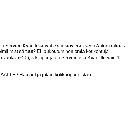
n Serveri, Kvantti saavat excursiovieraikseen Automaatio- ja
imii mist sä tuut? Eli pukeutuminen omia kotikontuja
vuoksi (~50), sitsilippuja on Serverille ja Kvantille vain 11
LE? Haalarit ja jotain kotikaupungistasi!