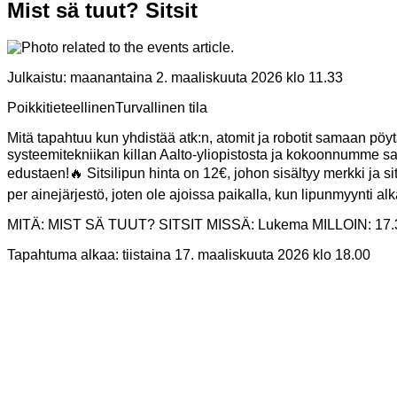
Mist sä tuut? Sitsit
Julkaistu:
maanantaina 2. maaliskuuta 2026 klo 11.33
Poikkitieteellinen
Turvallinen tila
Mitä tapahtuu kun yhdistää atk:n, atomit ja robotit samaan pö
systeemitekniikan killan Aalto-yliopistosta ja kokoonnumme sa
edustaen!🔥 Sitsilipun hinta on 12€, johon sisältyy merkki ja si
per ainejärjestö, joten ole ajoissa paikalla, kun lipunmyynti alk
MITÄ: MIST SÄ TUUT? SITSIT MISSÄ: Lukema MILLOIN: 17.3. 
Tapahtuma alkaa:
tiistaina 17. maaliskuuta 2026 klo 18.00