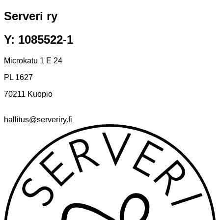
Serveri ry
Y: 1085522-1
Microkatu 1 E 24
PL 1627
70211 Kuopio
hallitus@serveriry.fi