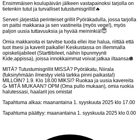
Ensimmäisen koulupäivän jälkeen vastapainoksi tarjolla on
tietenkin tutut ja turvalliset tutustumisgrillit!🔥
Serveri järjestää perinteiset grillit Pyöräkadulla, jossa tarjolla
on paitsi makkaraa ja sen vastineita (myös vege!), myös
paljon uusia tuttavuuksia ja hyvää meininkiä!😇
Omia makkaroita ei tarvitse tuoda ellei itse halua, riittää että
tuot itsesi ja kaverit paikalle! Keskustassa on illemmalla
opiskelijabileet (Starttibileet, näihin lipunmyynti
Kide.appissa), joissa innokkaimmat voivat jatkaa iltaansa🪩
MITÄ? Tutustumisgrillit MISSÄ? Pyöräkatu, Niirala
(fuksiryhmään ilmestyy vielä tarkka pinni paikasta!)
MILLOIN? 1.9. Klo 18.00 MIKSI? Ruokaa ja uusia kavereita
🥳 MITÄ MUKAAN? OPM (Oma pullo mukaan), omia ruokia
halutessasi, haalarit jos omistat
Tapahtuma alkaa:
maanantaina 1. syyskuuta 2025 klo 17.00
Tapahtuma päättyy:
maanantaina 1. syyskuuta 2025 klo 0.00