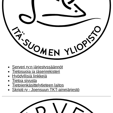
Serveri ry:n järjestyssäännöt
Tietosuoja ja jäsenrekisteri
Hyödyllisiä linkkejä
Tietoa sivusta
Tietojenkäsittelytieteen laitos
Skripti ry - Joensuun TKT-ainejärjestö