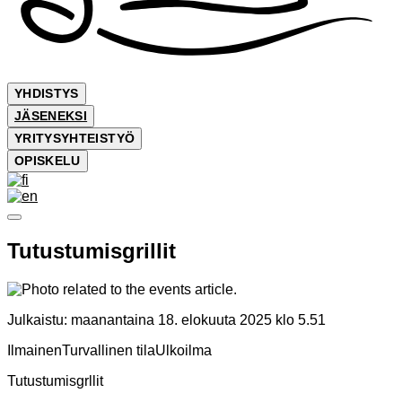
YHDISTYS
JÄSENEKSI
YRITYSYHTEISTYÖ
OPISKELU
Tutustumisgrillit
Julkaistu:
maanantaina 18. elokuuta 2025 klo 5.51
Ilmainen
Turvallinen tila
Ulkoilma
Tutustumisgrllit