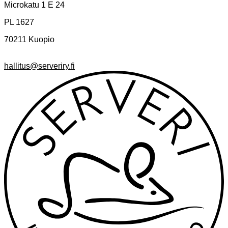
Microkatu 1 E 24
PL 1627
70211 Kuopio
hallitus@serveriry.fi