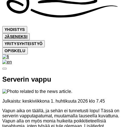
YHDISTYS
JÄSENEKSI
YRITYSYHTEISTYÖ
OPISKELU
Serverin vappu
Julkaistu:
keskiviikkona 1. huhtikuuta 2026 klo 7.45
Vapun aika on täällä, ja sehän ei tunnetusti lopu! Tässä on
serverin vapputapatumat, muutamalla lauseella kuvattuna.
Vapun alla on myös monia huikeita poikkitieteellisiä
tapahtumia, joten tylsää ei tule olemaan. Lisätiedot