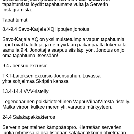
tapahtumista löydät tapahtumat-sivulta ja Serverin
instagramista.
Tapahtumat
8.4-9.4 Savo-Karjala XQ lippujen jonotus
Savo-Karjala XQ on yksi muistetuimpia vapun tapahtumia.
Liput ovat haluttuja, ja ne myydään paikanpäällä lukemalta
aamulla 9.4. Jonottajia saapuu siis läpi yön. Jonotus on jo
oma tapahtuma itsessään!
9.4 Joensuu excursio
TKT-Laitoksen excursio Joensuuhun. Luvassa
yhteisohjelmaa Skriptin kanssa
13.4-14.4 VVV-risteily
Legendaarinen poikkitieteellinen VappuViinatVirosta-risteily.
Matka viroon kulkee meren yli, varaudu märkyyteen.
24.4 Salakapakkakierros
Serverin perinteinen kämppäappro. Kierretään serverien
luolia ryhmissä ja osallistutaan salakapakkojen ohjelmaan.