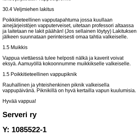
30.4 Veljmiehen lakitus
Poikkitieteellinen vapputapahtuma jossa kuullaan
ainejärjeistöjen vapputerveiset, uitetaan professori altaassa
ja laitetaan ne lakit päähän! (Jos sellainen löytyy) Lakituksen
jälkeen suunnataan perinteisesti omaa tahtia valkeiselle.
1.5 Muikkis
Vappua viettäessä tulee helposti nälkä ja kaverit voivat
eksyä. Aamuyöllä kokoonnumme muikkikselle valkeiselle.
1.5 Poikkitieteellinen vappupiknik
Rauhallinen ja yhteishenkinen piknik valkeisella
vappupäivänä. Piknikillä on hyvä kertailla vapun kuulumisia.
Hyvää vappua!
Serveri ry
Y: 1085522-1