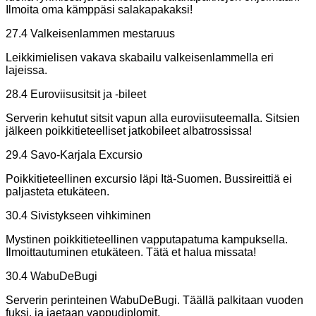
Ilmoita oma kämppäsi salakapakaksi!
27.4 Valkeisenlammen mestaruus
Leikkimielisen vakava skabailu valkeisenlammella eri
lajeissa.
28.4 Euroviisusitsit ja -bileet
Serverin kehutut sitsit vapun alla euroviisuteemalla. Sitsien
jälkeen poikkitieteelliset jatkobileet albatrossissa!
29.4 Savo-Karjala Excursio
Poikkitieteellinen excursio läpi Itä-Suomen. Bussireittiä ei
paljasteta etukäteen.
30.4 Sivistykseen vihkiminen
Mystinen poikkitieteellinen vapputapatuma kampuksella.
Ilmoittautuminen etukäteen. Tätä et halua missata!
30.4 WabuDeBugi
Serverin perinteinen WabuDeBugi. Täällä palkitaan vuoden
fuksi, ja jaetaan vappudiplomit.