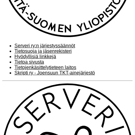
Serveri ry:n järjestyssäännöt
Tietosuoja ja jäsenrekisteri
Hyödyllisiä linkkejä
Tietoa sivusta
Tietojenkäsittelytieteen laitos
Skripti ry - Joensuun TKT-ainejärjestö