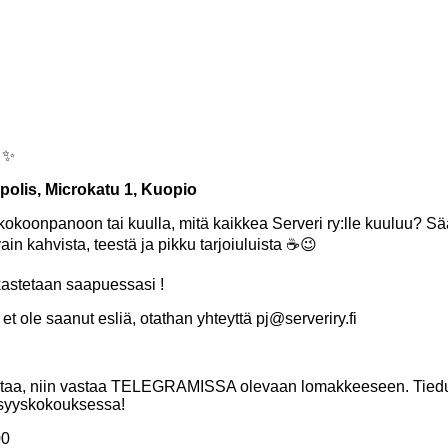
 ✨
olis, Microkatu 1, Kuopio
 kokoonpanoon tai kuulla, mitä kaikkea Serveri ry:lle kuuluu? 
ain kahvista, teestä ja pikku tarjoiuluista ☕️😉
rkastetaan saapuessasi !
et ole saanut esliä, otathan yhteyttä pj@serveriry.fi
innostaa, niin vastaa TELEGRAMISSA olevaan lomakkeeseen. Tiedus
 syyskokouksessa!
00