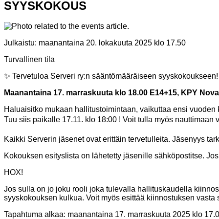
SYYSKOKOUS
Julkaistu:
maanantaina 20. lokakuuta 2025 klo 17.50
Turvallinen tila
✨ Tervetuloa Serveri ry:n sääntömääräiseen syyskokoukseen!
Maanantaina 17. marraskuuta klo 18.00 E14+15, KPY Novap
Haluaisitko mukaan hallitustoimintaan, vaikuttaa ensi vuoden
Tuu siis paikalle 17.11. klo 18:00 ! Voit tulla myös nauttimaan v
Kaikki Serverin jäsenet ovat erittäin tervetulleita. Jäsenyys ta
Kokouksen esityslista on lähetetty jäsenille sähköpostitse. Jos 
HOX!
Jos sulla on jo joku rooli joka tulevalla hallituskaudella ki
syyskokouksen kulkua. Voit myös esittää kiinnostuksen vasta
Tapahtuma alkaa:
maanantaina 17. marraskuuta 2025 klo 17.