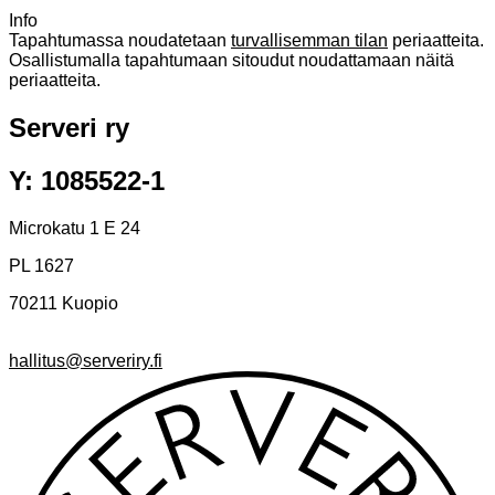
Info
Tapahtumassa noudatetaan
turvallisemman tilan
periaatteita.
Osallistumalla tapahtumaan sitoudut noudattamaan näitä
periaatteita.
Serveri ry
Y: 1085522-1
Microkatu 1 E 24
PL 1627
70211 Kuopio
hallitus@serveriry.fi