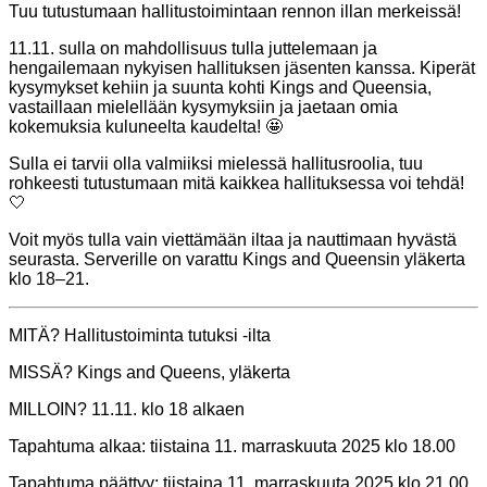
Tuu tutustumaan hallitustoimintaan rennon illan merkeissä!
11.11. sulla on mahdollisuus tulla juttelemaan ja
hengailemaan nykyisen hallituksen jäsenten kanssa. Kiperät
kysymykset kehiin ja suunta kohti Kings and Queensia,
vastaillaan mielellään kysymyksiin ja jaetaan omia
kokemuksia kuluneelta kaudelta! 🤩
Sulla ei tarvii olla valmiiksi mielessä hallitusroolia, tuu
rohkeesti tutustumaan mitä kaikkea hallituksessa voi tehdä!
🤍
Voit myös tulla vain viettämään iltaa ja nauttimaan hyvästä
seurasta. Serverille on varattu Kings and Queensin yläkerta
klo 18–21.
MITÄ? Hallitustoiminta tutuksi -ilta
MISSÄ? Kings and Queens, yläkerta
MILLOIN? 11.11. klo 18 alkaen
Tapahtuma alkaa:
tiistaina 11. marraskuuta 2025 klo 18.00
Tapahtuma päättyy:
tiistaina 11. marraskuuta 2025 klo 21.00