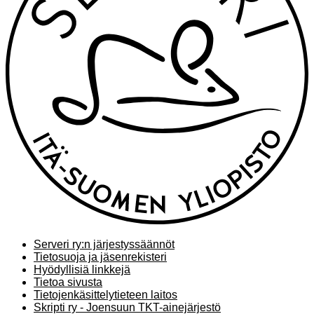
Serveri ry:n järjestyssäännöt
Tietosuoja ja jäsenrekisteri
Hyödyllisiä linkkejä
Tietoa sivusta
Tietojenkäsittelytieteen laitos
Skripti ry - Joensuun TKT-ainejärjestö