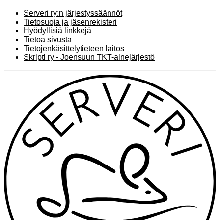
Serveri ry:n järjestyssäännöt
Tietosuoja ja jäsenrekisteri
Hyödyllisiä linkkejä
Tietoa sivusta
Tietojenkäsittelytieteen laitos
Skripti ry - Joensuun TKT-ainejärjestö