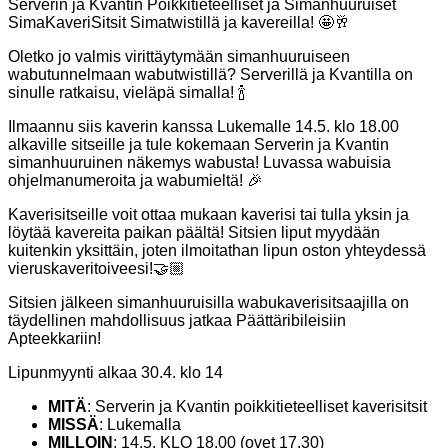
Serverin ja Kvantin Poikkitieteelliset ja Simanhuuruiset
SimaKaveriSitsit Simatwistillä ja kavereilla! 🤩🥂
Oletko jo valmis virittäytymään simanhuuruiseen
wabutunnelmaan wabutwistillä? Serverillä ja Kvantilla on
sinulle ratkaisu, vieläpä simalla! 🍾
Ilmaannu siis kaverin kanssa Lukemalle 14.5. klo 18.00
alkaville sitseille ja tule kokemaan Serverin ja Kvantin
simanhuuruinen näkemys wabusta! Luvassa wabuisia
ohjelmanumeroita ja wabumieltä! 🎉
Kaverisitseille voit ottaa mukaan kaverisi tai tulla yksin ja
löytää kavereita paikan päältä! Sitsien liput myydään
kuitenkin yksittäin, joten ilmoitathan lipun oston yhteydessä
vieruskaveritoiveesi!🤝🏼
Sitsien jälkeen simanhuuruisilla wabukaverisitsaajilla on
täydellinen mahdollisuus jatkaa Päättäribileisiin
Apteekkariin!
Lipunmyynti alkaa 30.4. klo 14
MITÄ
: Serverin ja Kvantin poikkitieteelliset kaverisitsit
MISSÄ
: Lukemalla
MILLOIN
: 14.5. KLO 18.00 (ovet 17.30)