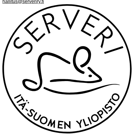
hallitus@serveriry.fi