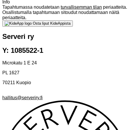
Info
Tapahtumassa noudatetaan
turvallisemman tilan
periaatteita.
Osallistumalla tapahtumaan sitoudut noudattamaan näitä
periaatteita.
Osta liput KideAppista
Serveri ry
Y: 1085522-1
Microkatu 1 E 24
PL 1627
70211 Kuopio
hallitus@serveriry.fi