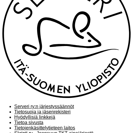
Serveri ry:n järjestyssäännöt
Tietosuoja ja jäsenrekisteri
Hyödyllisiä linkkejä
Tietoa sivusta
Tietojenkäsittelytieteen laitos