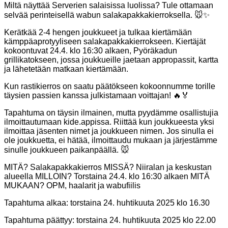
Miltä näyttää Serverien salaisissa luolissa? Tule ottamaan
selvää perinteisellä wabun salakapakkakierroksella. 🐭✨
Kerätkää 2-4 hengen joukkueet ja tulkaa kiertämään
kämppäaprotyyliseen salakapakkakierrokseen. Kiertäjät
kokoontuvat 24.4. klo 16:30 alkaen, Pyöräkadun
grillikatokseen, jossa joukkueille jaetaan appropassit, kartta
ja lähetetään matkaan kiertämään.
Kun rastikierros on saatu päätökseen kokoonnumme torille
täysien passien kanssa julkistamaan voittajan! 🔥🏅
Tapahtuma on täysin ilmainen, mutta pyydämme osallistujia
ilmoittautumaan kide.appissa. Riittää kun joukkueesta yksi
ilmoittaa jäsenten nimet ja joukkueen nimen. Jos sinulla ei
ole joukkuetta, ei hätää, ilmoittaudu mukaan ja järjestämme
sinulle joukkueen paikanpäällä. 🐭
MITÄ? Salakapakkakierros MISSÄ? Niiralan ja keskustan
alueella MILLOIN? Torstaina 24.4. klo 16:30 alkaen MITÄ
MUKAAN? OPM, haalarit ja wabufiilis
Tapahtuma alkaa:
torstaina 24. huhtikuuta 2025 klo 16.30
Tapahtuma päättyy:
torstaina 24. huhtikuuta 2025 klo 22.00