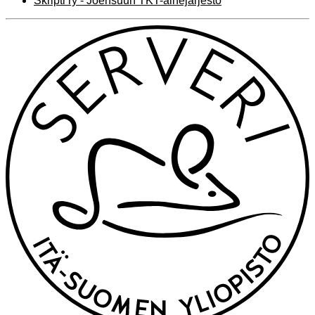
Skripti ry - Joensuun TKT-ainejärjestö