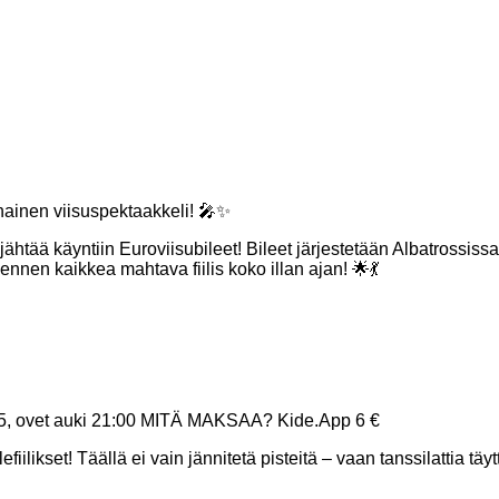
sinainen viisuspektaakkeli! 🎤✨
htää käyntiin Euroviisubileet! Bileet järjestetään Albatrossissa
a ennen kaikkea mahtava fiilis koko illan ajan! 🌟💃
25, ovet auki 21:00 MITÄ MAKSAA? Kide.App 6 €
ilikset! Täällä ei vain jännitetä pisteitä – vaan tanssilattia tä