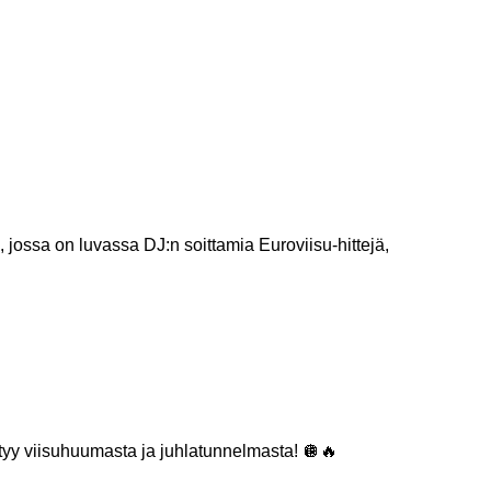
, jossa on luvassa DJ:n soittamia Euroviisu-hittejä,
yttyy viisuhuumasta ja juhlatunnelmasta! 🪩🔥