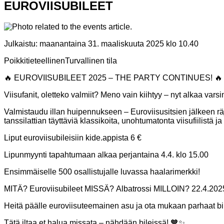
EUROVIISUBILEET
Julkaistu:
maanantaina 31. maaliskuuta 2025 klo 10.40
Poikkitieteellinen
Turvallinen tila
🔥 EUROVIISUBILEET 2025 – THE PARTY CONTINUES! 🔥
Viisufanit, oletteko valmiit? Meno vain kiihtyy – nyt alkaa var
Valmistaudu illan huipennukseen – Euroviisusitsien jälkeen räjä
tanssilattian täyttäviä klassikoita, unohtumatonta viisufiilistä j
Liput euroviisubileisiin kide.appista 6 €
Lipunmyynti tapahtumaan alkaa perjantaina 4.4. klo 15.00
Ensimmäiselle 500 osallistujalle luvassa haalarimerkki!
MITÄ? Euroviisubileet MISSÄ? Albatrossi MILLOIN? 22.4.20
Heitä päälle euroviisuteemainen asu ja ota mukaan parhaat bilefi
Tätä iltaa et halua missata – nähdään bileissä! 🧡✨