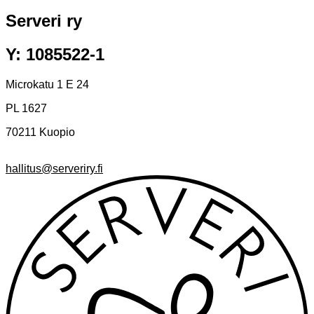
Serveri ry
Y: 1085522-1
Microkatu 1 E 24
PL 1627
70211 Kuopio
hallitus@serveriry.fi