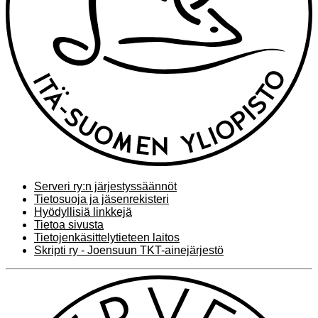
Serveri ry:n järjestyssäännöt
Tietosuoja ja jäsenrekisteri
Hyödyllisiä linkkejä
Tietoa sivusta
Tietojenkäsittelytieteen laitos
Skripti ry - Joensuun TKT-ainejärjestö