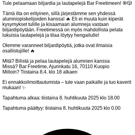
Tule pelaamaan biljardia ja lautapelejä Bar Freetimeen! 🎯🎲
Tämä ilta on erityinen, sillä järjestämme sen yhdessä
alumniopiskelijoiden kanssa! 🔥 Eli ei muuta kuin kiperät
kysymykset tulille ja kisaamaan alumneja vastaan
biljardipöytään. Freetimessä on myös mahdollista pelata
lukuisia lautapelejä ja tilaa löytyy hengailulle!
Olemme varanneet biljardipöytiä, jotka ovat ilmaisia
osallistujille! 🔥
Mitä? Bilistä ja pelaa lautapelejä alumnien kanssa
Missä? Bar Freetime, Ajurinkatu 16, 70110 Kuopio
Milloin? Tiistaina 8.4. klo 18 alkaen
Ei ennakkoilmoittautumista – tule vaan paikalle ja tuo kaverit
mukaan! ✨
Tapahtuma alkaa:
tiistaina 8. huhtikuuta 2025 klo 18.00
Tapahtuma päättyy:
tiistaina 8. huhtikuuta 2025 klo 0.00