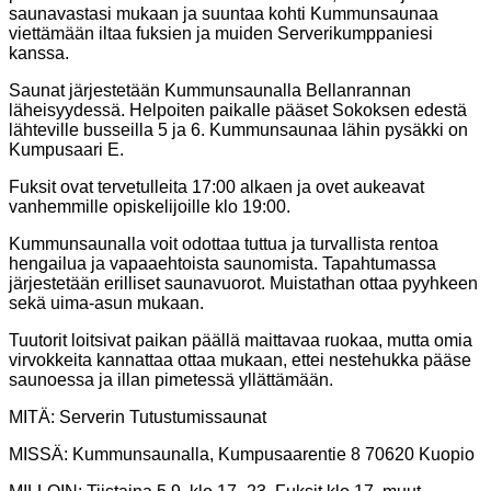
saunavastasi mukaan ja suuntaa kohti Kummunsaunaa
viettämään iltaa fuksien ja muiden Serverikumppaniesi
kanssa.
Saunat järjestetään Kummunsaunalla Bellanrannan
läheisyydessä. Helpoiten paikalle pääset Sokoksen edestä
lähteville busseilla 5 ja 6. Kummunsaunaa lähin pysäkki on
Kumpusaari E.
Fuksit ovat tervetulleita 17:00 alkaen ja ovet aukeavat
vanhemmille opiskelijoille klo 19:00.
Kummunsaunalla voit odottaa tuttua ja turvallista rentoa
hengailua ja vapaaehtoista saunomista. Tapahtumassa
järjestetään erilliset saunavuorot. Muistathan ottaa pyyhkeen
sekä uima-asun mukaan.
Tuutorit loitsivat paikan päällä maittavaa ruokaa, mutta omia
virvokkeita kannattaa ottaa mukaan, ettei nestehukka pääse
saunoessa ja illan pimetessä yllättämään.
MITÄ: Serverin Tutustumissaunat
MISSÄ: Kummunsaunalla, Kumpusaarentie 8 70620 Kuopio