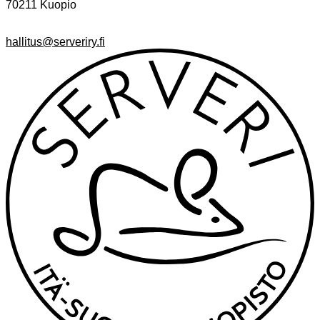
70211 Kuopio
hallitus@serveriry.fi