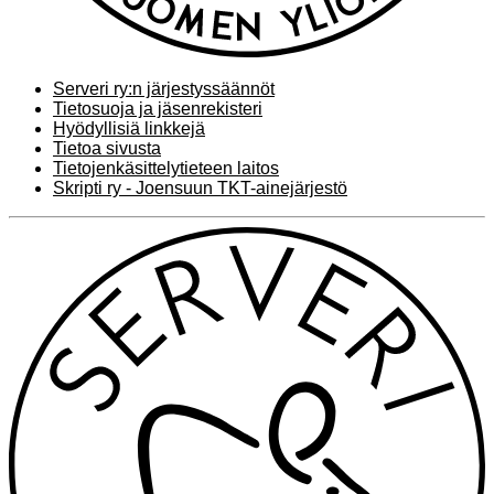
Serveri ry:n järjestyssäännöt
Tietosuoja ja jäsenrekisteri
Hyödyllisiä linkkejä
Tietoa sivusta
Tietojenkäsittelytieteen laitos
Skripti ry - Joensuun TKT-ainejärjestö