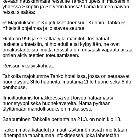
kevään hauskimmalle reissulle Tahkon upeisiin maisemiin
yhdessä Skriptin ja Serverin kanssa! Tämä kolmen päivän
reissu sisältää:
✅ Majoituksen ✅ Kuljetukset Joensuu–Kuopio–Tahko ✅
Yhteistä ohjelmaa ja loistavaa seuraa
Hinta on 95€ ja se kattaa yllä mainitut. Jos haluat
laskettelurinteisiin, hiihtoladuille tai kylpylään, ne ovat
omakustanteisia, mutta reissulla on runsaasti vapaata aikaa
omien aktiviteettien toteuttamiseen.
Reissun yksityiskohdat:
Tahkolla majoitumme Tahko hotellissa, jossa on seuraavat
huonetyypit: 3hlö huoneita, muutama 2hlö huone sekä 8hlö
penthouse.
Ilmoittautumis lomakkeessa voit toivoa haluamaasi
huonetyyppi sekä huonekavereita. Nämä pyritään
täyttämään mahdollisuuksien mukaisesti.
Saapuminen Tahkolle perjantaina 21.3. on noin klo 18.
Tarkemmat aikataulut ja muut käytännön asiat ilmoitetaan
lähempänä tapahtumaa infokirjeessä, joka lähetetään