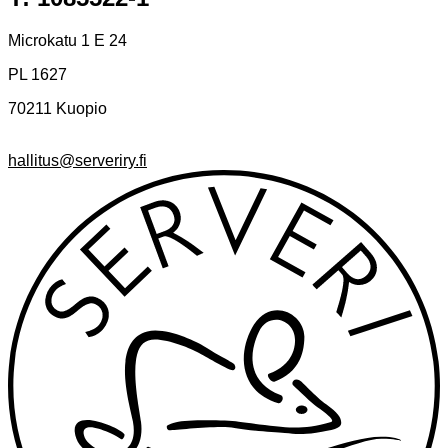
Microkatu 1 E 24
PL 1627
70211 Kuopio
hallitus@serveriry.fi