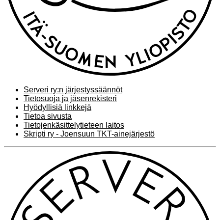
Serveri ry:n järjestyssäännöt
Tietosuoja ja jäsenrekisteri
Hyödyllisiä linkkejä
Tietoa sivusta
Tietojenkäsittelytieteen laitos
Skripti ry - Joensuun TKT-ainejärjestö