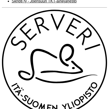
Skripti ry - Joensuun TKT-ainejärjestö