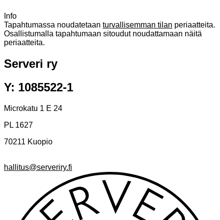
Info
Tapahtumassa noudatetaan
turvallisemman tilan
periaatteita.
Osallistumalla tapahtumaan sitoudut noudattamaan näitä
periaatteita.
Serveri ry
Y: 1085522-1
Microkatu 1 E 24
PL 1627
70211 Kuopio
hallitus@serveriry.fi