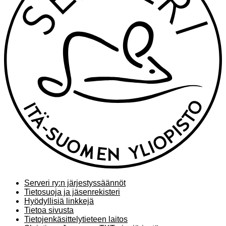
Serveri ry:n järjestyssäännöt
Tietosuoja ja jäsenrekisteri
Hyödyllisiä linkkejä
Tietoa sivusta
Tietojenkäsittelytieteen laitos