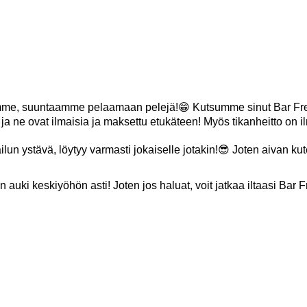
oamme, suuntaamme pelaamaan pelejä!😁 Kutsumme sinut Bar Free
a ne ovat ilmaisia ja maksettu etukäteen! Myös tikanheitto on il
ilun ystävä, löytyy varmasti jokaiselle jotakin!😎 Joten aivan ku
auki keskiyöhön asti! Joten jos haluat, voit jatkaa iltaasi Bar F