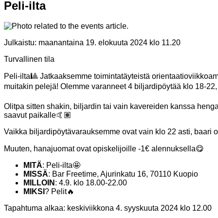
Peli-ilta
Julkaistu:
maanantaina 19. elokuuta 2024 klo 11.20
Turvallinen tila
Peli-ilta🎱 Jatkaaksemme toimintatäyteistä orientaatioviikk
muitakin pelejä! Olemme varanneet 4 biljardipöytää klo 18-22, j
Olitpa sitten shakin, biljardin tai vain kavereiden kanssa henga
saavut paikalle🤙🏽
Vaikka biljardipöytävarauksemme ovat vain klo 22 asti, baari on 
Muuten, hanajuomat ovat opiskelijoille -1€ alennuksella😋
MITÄ
: Peli-ilta🤩
MISSÄ
: Bar Freetime, Ajurinkatu 16, 70110 Kuopio
MILLOIN
: 4.9. klo 18.00-22.00
MIKSI
? Pelit🔥
Tapahtuma alkaa:
keskiviikkona 4. syyskuuta 2024 klo 12.00