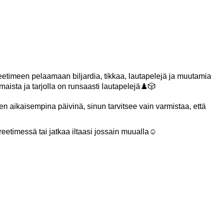
timeen pelaamaan biljardia, tikkaa, lautapelejä ja muutamia
maista ja tarjolla on runsaasti lautapelejä♟️🎲
ten aikaisempina päivinä, sinun tarvitsee vain varmistaa, että
reetimessä tai jatkaa iltaasi jossain muualla☺️