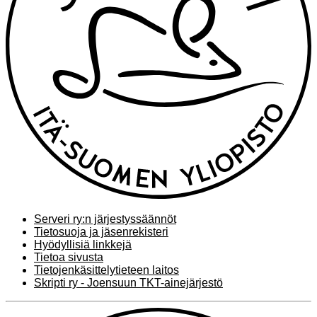
Serveri ry:n järjestyssäännöt
Tietosuoja ja jäsenrekisteri
Hyödyllisiä linkkejä
Tietoa sivusta
Tietojenkäsittelytieteen laitos
Skripti ry - Joensuun TKT-ainejärjestö