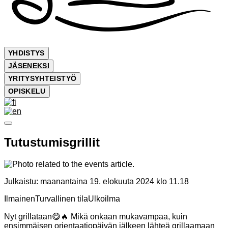
YHDISTYS
JÄSENEKSI
YRITYSYHTEISTYÖ
OPISKELU
Tutustumisgrillit
Julkaistu:
maanantaina 19. elokuuta 2024 klo 11.18
Ilmainen
Turvallinen tila
Ulkoilma
Nyt grillataan😋🔥 Mikä onkaan mukavampaa, kuin
ensimmäisen orientaatiopäivän jälkeen lähteä grillaamaan