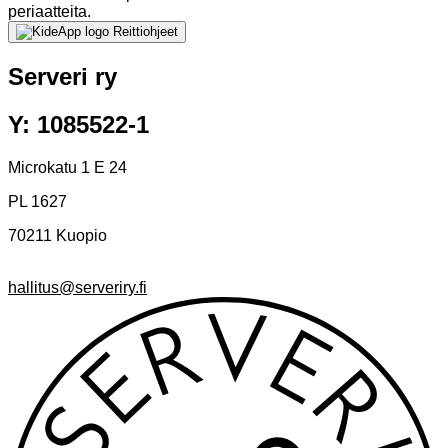
periaatteita.
Reittiohjeet
Serveri ry
Y: 1085522-1
Microkatu 1 E 24
PL 1627
70211 Kuopio
hallitus@serveriry.fi