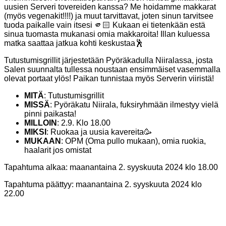
uusien Serveri tovereiden kanssa? Me hoidamme makkarat
(myös vegenakit!!!!) ja muut tarvittavat, joten sinun tarvitsee
tuoda paikalle vain itsesi 🫵🏻 Kukaan ei tietenkään estä
sinua tuomasta mukanasi omia makkaroita! Illan kuluessa
matka saattaa jatkua kohti keskustaa🕺
Tutustumisgrillit järjestetään Pyöräkadulla Niiralassa, josta
Salen suunnalta tullessa noustaan ensimmäiset vasemmalla
olevat portaat ylös! Paikan tunnistaa myös Serverin viiristä!
MITÄ
: Tutustumisgrillit
MISSÄ
: Pyöräkatu Niirala, fuksiryhmään ilmestyy vielä
pinni paikasta!
MILLOIN
: 2.9. Klo 18.00
MIKSI
: Ruokaa ja uusia kavereita🥳
MUKAAN
: OPM (Oma pullo mukaan), omia ruokia,
haalarit jos omistat
Tapahtuma alkaa:
maanantaina 2. syyskuuta 2024 klo 18.00
Tapahtuma päättyy:
maanantaina 2. syyskuuta 2024 klo
22.00