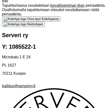
Info
Tapahtumassa noudatetaan
turvallisemman tilan
periaatteita.
Osallistumalla tapahtumaan sitoudut noudattamaan näitä
periaatteita.
Osta liput KideAppista
Reittiohjeet
Serveri ry
Y: 1085522-1
Microkatu 1 E 24
PL 1627
70211 Kuopio
hallitus@serveriry.fi