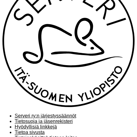
Serveri ry:n järjestyssäännöt
Tietosuoja ja jäsenrekisteri
Hyödyllisiä linkkejä
Tietoa sivusta