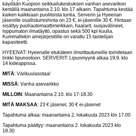
käydään Kuopion seikkailukeskuksen vanhan asevarikon
kentällä maanantaina 2.10. klo 17 alkaen. Tapahtuma kestää
kaiken kaikkiaan puolitoista tuntia. Serverin ja Hyeenan
jäsenille osallistumishinta on 23 €, ei-jäsenille 30 €. Hintaan
sisältyy puoliautomaattimerkkain, haalarit, suojavälineet,
loppumaton ilmatäyttö, opastus sekä 500 kpl kuulia.
Kummallekin ainejärjestölle on varattu 15 taistelijan
kapasiteetti.
HYEENAT: Hyeenalle etukäteen ilmoittautuneille toimitetaan
linkki lipunostoon. SERVERIT: Lipunmyynti alkaa 19.9. klo
14 kideappissa.
MITÄ
: Värikuulasotaa!
MISSÄ
: Vanha asevarikko
MILLOIN
: Maanantaina 2.10. klo 17-18.30
MITÄ MAKSAA
: 23 € jäsenet, 30 € ei-jäsenet
Tapahtuma alkaa:
maanantaina 2. lokakuuta 2023 klo 17.00
Tapahtuma päättyy:
maanantaina 2. lokakuuta 2023 klo
18.30