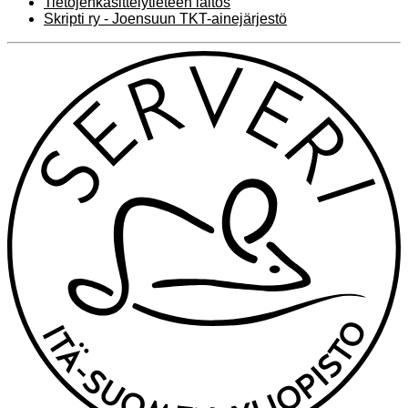
Tietojenkäsittelytieteen laitos
Skripti ry - Joensuun TKT-ainejärjestö