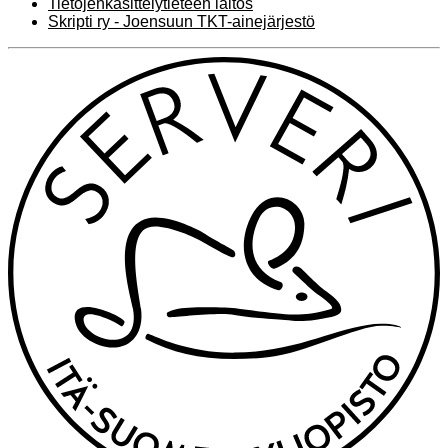
Tietojenkäsittelytieteen laitos
Skripti ry - Joensuun TKT-ainejärjestö