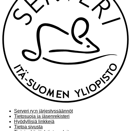
Serveri ry:n järjestyssäännöt
Tietosuoja ja jäsenrekisteri
Hyödyllisiä linkkejä
Tietoa sivusta