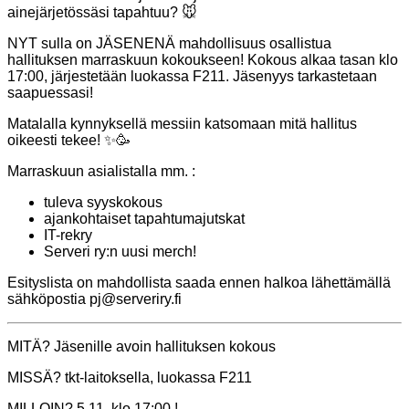
ainejärjetössäsi tapahtuu? 🐭
NYT sulla on JÄSENENÄ mahdollisuus osallistua
hallituksen marraskuun kokoukseen! Kokous alkaa tasan klo
17:00, järjestetään luokassa F211. Jäsenyys tarkastetaan
saapuessasi!
Matalalla kynnyksellä messiin katsomaan mitä hallitus
oikeesti tekee! ✨🥳
Marraskuun asialistalla mm. :
tuleva syyskokous
ajankohtaiset tapahtumajutskat
IT-rekry
Serveri ry:n uusi merch!
Esityslista on mahdollista saada ennen halkoa lähettämällä
sähköpostia pj@serveriry.fi
MITÄ? Jäsenille avoin hallituksen kokous
MISSÄ? tkt-laitoksella, luokassa F211
MILLOIN? 5.11. klo 17:00 !