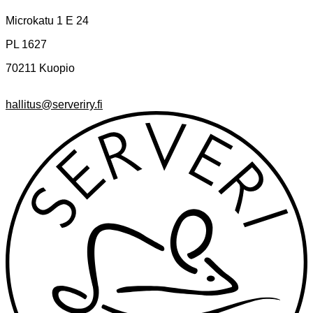
Microkatu 1 E 24
PL 1627
70211 Kuopio
hallitus@serveriry.fi