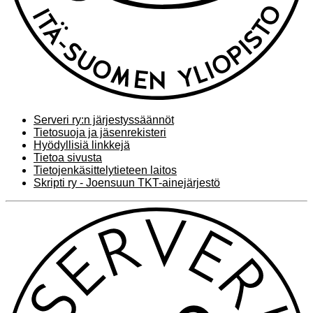
Serveri ry:n järjestyssäännöt
Tietosuoja ja jäsenrekisteri
Hyödyllisiä linkkejä
Tietoa sivusta
Tietojenkäsittelytieteen laitos
Skripti ry - Joensuun TKT-ainejärjestö