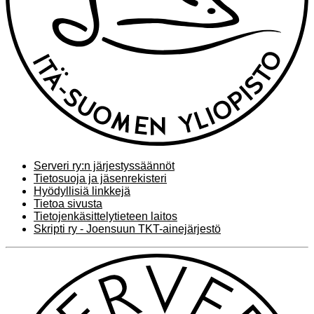
Serveri ry:n järjestyssäännöt
Tietosuoja ja jäsenrekisteri
Hyödyllisiä linkkejä
Tietoa sivusta
Tietojenkäsittelytieteen laitos
Skripti ry - Joensuun TKT-ainejärjestö