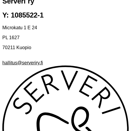
Serveri ry
Y: 1085522-1
Microkatu 1 E 24
PL 1627
70211 Kuopio
hallitus@serveriry.fi